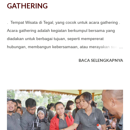
GATHERING
. Tempat Wisata di Tegal, yang cocok untuk acara gathering .
Acara gathering adalah kegiatan berkumpul bersama yang
diadakan untuk berbagai tujuan, seperti mempererat
hubungan, membangun kebersamaan, atau merayakan suatu
momen. Gathering bisa dilakukan oleh berbagai kelompok,
BACA SELENGKAPNYA
termasuk perusahaan, komunitas, organisasi, atau keluarga.
Kegiatan yang sering dilaksanakan oleh perusahaan, instansi,
organisasi, komunitas ataupun sekolah memiliki tujuan
khusus. Tujuan Utama Gathering antara lain : Mempererat
Hubungan: Gathering bertujuan untuk meningkatkan
keakraban dan memperkuat hubungan antar anggota
kelompok, baik itu karyawan, anggota komunitas, atau anggota
keluarga. Membangun Kebersamaan: Acara ini menciptakan
suasana yang lebih santai dan menyenangkan, sehingga