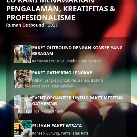
PENGALAMAN, KREATIFITAS &
PROFESIONALISME
Rumah Outbound
- 2025
PAKET OUTBOUND DENGAN KONSEP YANG
BERAGAM
Kemasan Exclusive untuk Gahering Anda
PAKET GATHERING LENGKAP
Pilihan Lengkap Untuk Perusahan, Instansi,
Organisasi atau Sekolah
EVENT ORGANIZER UNTUK PAKET MEETING
GATHERING
Tiga Management
PILIHAN PAKET WISATA
Konsep Gunung, Pantai atau Kota