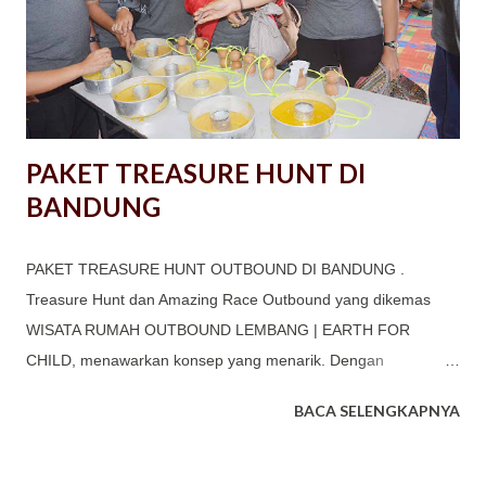
memungkinkan individu untuk lebih dekat dan saling mengenal
lebih baik. Meningkatkan Motivasi: Gathering bisa menjadi
sarana untuk memberikan apresiasi kepada anggota kelompok
dan memotivasi mereka...
PAKET TREASURE HUNT DI
BANDUNG
PAKET TREASURE HUNT OUTBOUND DI BANDUNG .
Treasure Hunt dan Amazing Race Outbound yang dikemas
WISATA RUMAH OUTBOUND LEMBANG | EARTH FOR
CHILD, menawarkan konsep yang menarik. Dengan
memasukan muatan edukasi dan konservasi budaya, kegiatan
BACA SELENGKAPNYA
Outbound Team Building thematic ini dibuat secara eksklusive
dengan memperhatikan karakteristik peserta dan muatan yang
diinginkan.