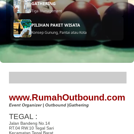
GATHERING
Tiga Management
PILIHAN PAKET WISATA
Konsep Gunung, Pantai atau Kota
.
www.RumahOutbound.com
Event Organizer
|
Outbound
|
Gathering
TEGAL :
Jalan Bandeng No.14
RT.04 RW.10 Tegal Sari
Kecamatan Tegal Barat