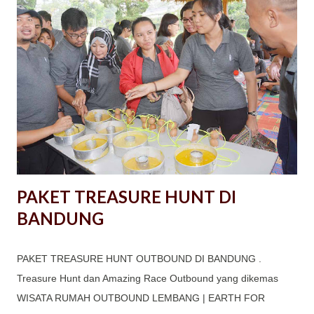
Hubungan: Gathering bertujuan untuk meningkatkan
keakraban dan memperkuat hubungan antar anggota
kelompok, baik itu karyawan, anggota komunitas, atau anggota
keluarga. Membangun Kebersamaan: Acara ini menciptakan
suasana yang lebih santai dan menyenangkan, sehingga
memungkinkan individu untuk lebih dekat dan saling mengenal
lebih baik. Meningkatkan Motivasi: Gathering bisa menjadi
sarana untuk memberikan apresiasi kepada anggota kelompok
dan memotivasi mereka...
PAKET TREASURE HUNT DI
BANDUNG
PAKET TREASURE HUNT OUTBOUND DI BANDUNG .
Treasure Hunt dan Amazing Race Outbound yang dikemas
WISATA RUMAH OUTBOUND LEMBANG | EARTH FOR